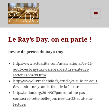
MENU
ET
Ray's Day
WIDGETS
Le Ray’s Day, on en parle !
Revue de presse du Ray’s Day
http://www.actualitte.com/international/ce-22-
aout-c-est-raysday-celebrer-lecture-auteurs-
lecteurs-51639.htm
http://www.livreshebdo.fr/article/et-si-le-22-aout-
devenait-une-grande-fete-de-la-lecture
http://ianian.org/2014/07/pourquoi-ne-pas-
consacrer-cette-belle-journee-du-22-aout-a-la-
lecture/