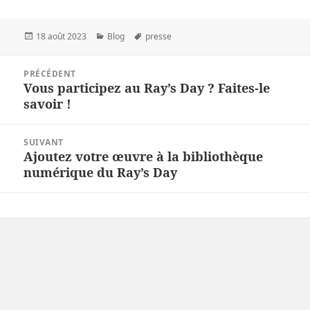
Publié
Catégories
Mots-
18 août 2023
Blog
presse
le
clés
Navigation
PRÉCÉDENT
de
Vous participez au Ray’s Day ? Faites-le
Article
l’article
savoir !
précédent :
SUIVANT
Ajoutez votre œuvre à la bibliothèque
Article
numérique du Ray’s Day
suivant :